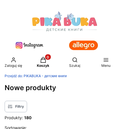
Produkty w koszyku: 0. Zobacz szczegół
Otwórz wyszukiwarkę
Zaloguj się
Koszyk
Szukaj
Menu
Przejdź do:
PIKABUKA - детские книги
Nowe produkty
Filtry
Produkty:
180
Lista produktów
Sortowanie: