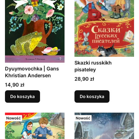
Skazki russkikh
Dyuymovochka | Gans
pisateley
Khristian Andersen
Cena
28,90 zł
Cena
14,90 zł
Do koszyka
Do koszyka
Nowość
Nowość