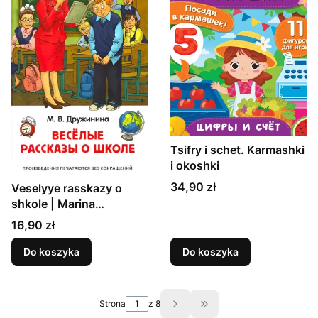
Tsifry i schet. Karmashki
i okoshki
Cena
34,90 zł
Veselyye rasskazy o
shkole | Marina
Druzhinina
Cena
16,90 zł
Do koszyka
Do koszyka
Strona
z 8
Przejdź do ostatniej st