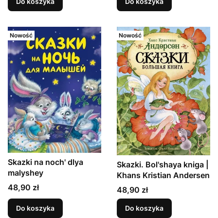
Do koszyka
Do koszyka
Nowość
Nowość
Skazki na noch' dlya
Skazki. Bol'shaya kniga |
malyshey
Khans Kristian Andersen
Cena
48,90 zł
Cena
48,90 zł
Do koszyka
Do koszyka