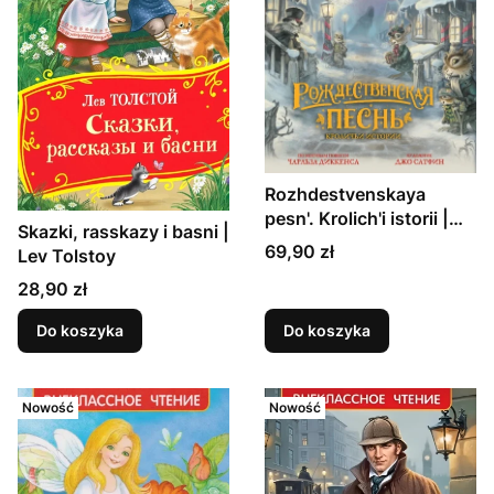
Rozhdestvenskaya
pesn'. Krolich'i istorii |
Skazki, rasskazy i basni |
Charl'z Dikkens
Cena
69,90 zł
Lev Tolstoy
Cena
28,90 zł
Do koszyka
Do koszyka
Nowość
Nowość