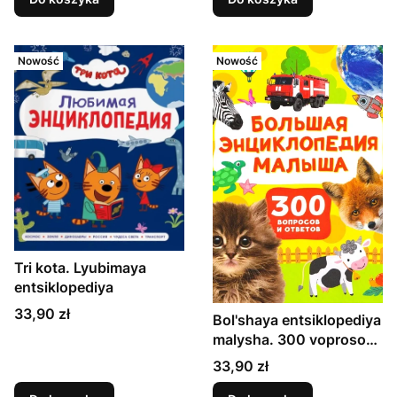
Nowość
Nowość
Tri kota. Lyubimaya
entsiklopediya
Cena
33,90 zł
Bol'shaya entsiklopediya
malysha. 300 voprosov i
otvetov
Cena
33,90 zł