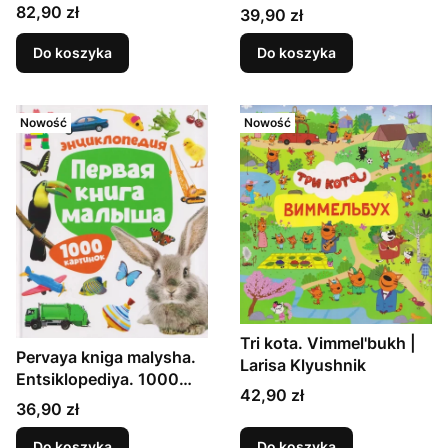
Entsiklopediya o zhizni
Cena
82,90 zł
Cena
39,90 zł
na MKS | Usachev Yuriy
Do koszyka
Do koszyka
Nowość
Nowość
Tri kota. Vimmel'bukh |
Pervaya kniga malysha.
Larisa Klyushnik
Entsiklopediya. 1000
Cena
42,90 zł
kartinok
Cena
36,90 zł
Do koszyka
Do koszyka