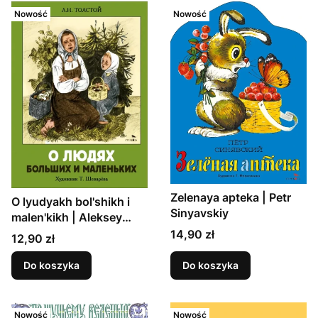
Nowość
Nowość
Zelenaya apteka | Petr
O lyudyakh bol'shikh i
Sinyavskiy
malen'kikh | Aleksey
Tolstoy
Cena
14,90 zł
Cena
12,90 zł
Do koszyka
Do koszyka
Nowość
Nowość