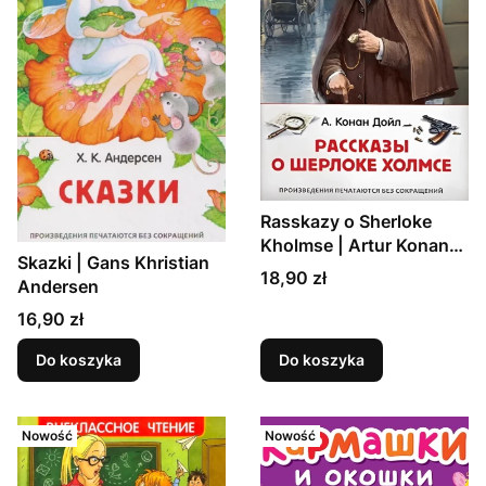
Rasskazy o Sherloke
Kholmse | Artur Konan
Skazki | Gans Khristian
Doyl
Cena
18,90 zł
Andersen
Cena
16,90 zł
Do koszyka
Do koszyka
Nowość
Nowość