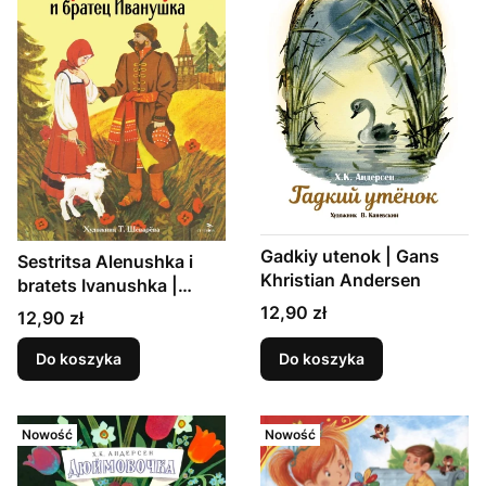
Gadkiy utenok | Gans
Sestritsa Alenushka i
Khristian Andersen
bratets Ivanushka |
Aleksandr Afanas'yev
Cena
12,90 zł
Cena
12,90 zł
Do koszyka
Do koszyka
Nowość
Nowość