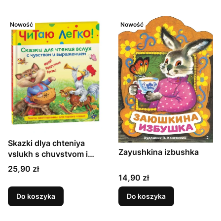
Nowość
Nowość
Skazki dlya chteniya
Zayushkina izbushka
vslukh s chuvstvom i
vyrazheniyem
Cena
25,90 zł
Cena
14,90 zł
Do koszyka
Do koszyka