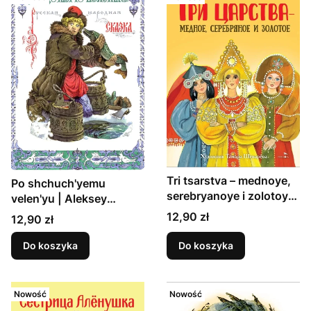
Tri tsarstva – mednoye,
Po shchuch'yemu
serebryanoye i zolotoye
velen'yu | Aleksey
| Aleksandr Afana
Tolstoy
Cena
12,90 zł
Cena
12,90 zł
Do koszyka
Do koszyka
Nowość
Nowość