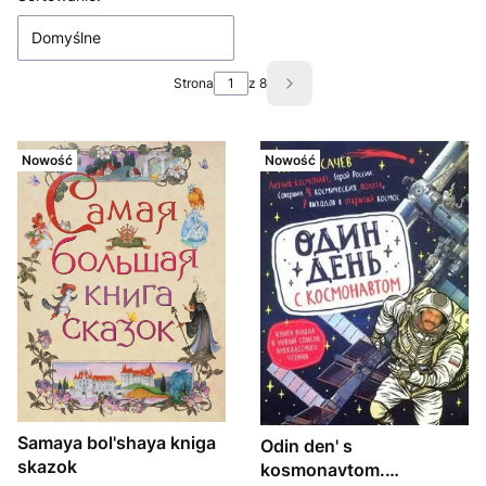
Domyślne
Strona
z 8
Następne produkty
Nowość
Nowość
Samaya bol'shaya kniga
Odin den' s
skazok
kosmonavtom.