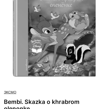
ЭКСМО
Bembi. Skazka o khrabrom
olenonke