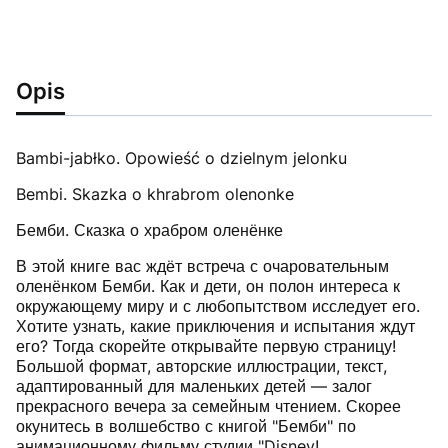
Opis
Bambi-jabłko. Opowieść o dzielnym jelonku
Bembi. Skazka o khrabrom olenonke
Бемби. Сказка о храбром оленёнке
В этой книге вас ждёт встреча с очаровательным
оленёнком Бемби. Как и дети, он полон интереса к
окружающему миру и с любопытством исследует его.
Хотите узнать, какие приключения и испытания ждут
его? Тогда скорейте открывайте первую страницу!
Большой формат, авторские иллюстрации, текст,
адаптированный для маленьких детей — залог
прекрасного вечера за семейным чтением. Скорее
окунитесь в волшебство с книгой "Бемби" по
анимационному фильму студии "Disney!