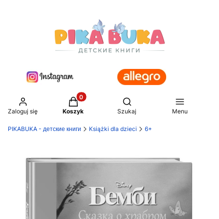
Produkty w koszyku: 0. Zobacz szczegół
Otwórz wyszukiwarkę
Zaloguj się
Koszyk
Szukaj
Menu
PIKABUKA - детские книги
Książki dla dzieci
6+