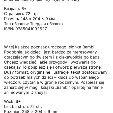
Возраст: 6+
Страницы: 72 стр.
Размер: 248 x 204 x 9 мм
Тип обложки: Твердая обложка
ISBN: 9785041092627
W tej książce poznasz uroczego jelonka Bambi.
Podobnie jak dzieci, jest bardzo zainteresowany
otaczającym go światem i z ciekawością go bada.
Chcesz wiedzieć, jakie przygody i wyzwania go
czekają? To pospiesz się i otwórz pierwszą stronę!
Duży format, oryginalne ilustracje, tekst dostosowany
do potrzeb małych dzieci – klucz do wspaniałego
wieczoru czytania w gronie rodzinnym. Pospiesz się i
zanurz się w magii książki „Bambi” opartej na filmie
animowanym Disneya!
Wiek: 6+
Liczba stron: 72 str.
Rozmiar: 248 x 204 x 9 mm