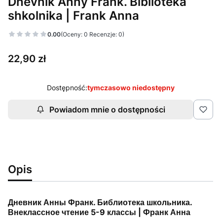
Dnevnik Anny Frank. Biblioteka
shkolnika | Frank Anna
0.00
(Oceny: 0 Recenzje: 0)
Cena
22,90 zł
Dostępność:
tymczasowo niedostępny
Powiadom mnie o dostępności
Opis
Дневник Анны Франк. Библиотека школьника.
Внеклассное чтение 5-9 классы | Франк Анна