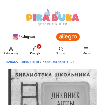
Produkty w koszyku: 0. Zobacz szczegół
Otwórz wyszukiwarkę
Zaloguj się
Koszyk
Szukaj
Menu
PIKABUKA - детские книги
Książki dla dzieci
12+