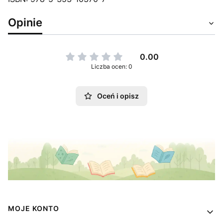
Opinie
0.00
Liczba ocen: 0
Oceń i opisz
Linki w stopce
MOJE KONTO