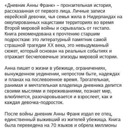
«Дневник Анны Франк» – пронзительная история,
рассказанная от первого лица. Личные записи
еврейской девочки, чья семья жила в Нидерландах на
оккупированных нацистами территориях во время
Второй мировой войны и скрывалась от гестапо.
Книга рекомендована к прочтению старшим
подросткам: это литературный памятник самой
страшной трагедии ХХ века, это невыдуманный
сюжет, который основан на реальных событиях и
отражает бесчеловечные эпизоды мировой истории.
Анна пишет о жизни в убежище, ограничениях,
вынужденном уединении, непростом быте, надеждах
и планах на послевоенное время. Трогательная,
ранимая и мечтательная владелица дневника делится
своими мыслями и переживаниями, познает мир,
влюбляется, разочаровывается и взрослеет, как и
каждая девочка-подросток.
После войны дневник Анны Франк издал ее отец,
единственный выживший из жителей убежища. Книга
была переведена на 70 языков и обрела миллионы