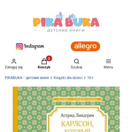
Produkty w koszyku: 0. Zobacz szczegół
Otwórz wyszukiwarkę
Zaloguj się
Koszyk
Szukaj
Menu
PIKABUKA - детские книги
Książki dla dzieci
10+