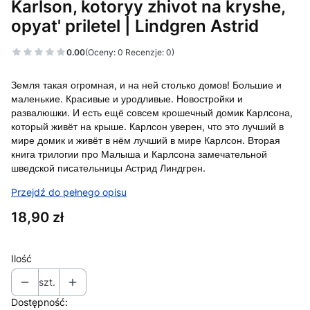
Karlson, kotoryy zhivot na kryshe,
opyat' priletel | Lindgren Astrid
0.00
(Oceny: 0 Recenzje: 0)
Земля такая огромная, и на ней столько домов! Большие и
маленькие. Красивые и уродливые. Новостройки и
развалюшки. И есть ещё совсем крошечный домик Карлсона,
который живёт на крыше. Карлсон уверен, что это лучший в
мире домик и живёт в нём лучший в мире Карлсон. Вторая
книга трилогии про Малыша и Карлсона замечательной
шведской писательницы Астрид Линдгрен.
Przejdź do pełnego opisu
Cena
18,90 zł
Ilość
szt.
Dostępność: