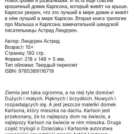
Новостройки и развалюшки. И есть ещё совсем
крошечный домик Карлсона, который живёт на крыше.
Карлсон уверен, что это лучший в мире домик и живёт
в нём лучший в мире Карлсон. Вторая книга трилогии
про Малыша и Карлсона замечательной шведской
писательницы Астрид Линдгрен.
Автор: Линдгрен Астрид
Возраст: 10+
Страниц: 192 стр.
Формат: 218 x 148 x 5 мм.
Тип обложки: Твердый переплет
ISBN: 9785389116719
Ziemia jest taka ogromna, a na niej tyle domów!
Dużych i małych. Pięknych i brzydkich. Nowych i
rozpadających się. A jest jeszcze maleńki domek
Karlsona, który mieszka na dachu. Karlson jest
przekonany, że to najlepszy dom na świecie, a
najlepszy Karlson na świecie w nim mieszka. Druga
część trylogii o Dzieciaku i Karlsonie autorstwa