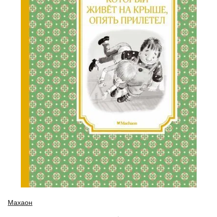
Махаон