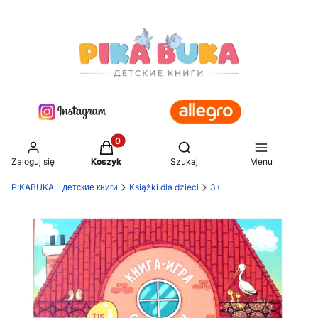
Produkty w koszyku: 0. Zobacz szczegół
Otwórz wyszukiwarkę
Zaloguj się
Koszyk
Szukaj
Menu
PIKABUKA - детские книги
Książki dla dzieci
3+