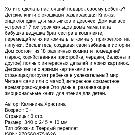
Хотите сделать настоящий подарок своему ребенку?
Детские книги с окошками развивающая Книжка-
энциклопедия для мальчиков и девочек "Дом как все
устроено" 7 фигурок жильцов дома мама папа
бабушка дедушка брат сестра в комплекте,
перемещайте их из комнаты в комнату, прикрепляя на
липучки. Веселитесь, создавая свои забавные истории
Дом состоит из 18 различных комнат и помещений
(гараж, хозяйственная пристройка, чердаки, балконы и
другое) полных интересных деталей и ярких картинок.
Детская книга с яркими картинками на
страницах,погрузят ребенка в увлекательный мир.
Читаем сами или с мамой,интересное совместное
времяпровождение.Это умные, развивающие,
эмоциональные книги для чтения для детей.
Автор: Калинина Христина
Возраст: 3+
Cтраницы: 8 стр.
Размер: 340 x 245 x 10 мм
Тип обложки: Твердый переплет
ISBN: 9785604751626