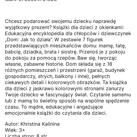
Chcesz podarować swojemu dziecku naprawdę
wyjątkowy prezent? Książki dla dzieci z okienkami:
Edukacyjna encyklopedia dla chłopców i dziewczynek
„Dom: Jak to działa”. W zestawie 7 figurek
przedstawiających mieszkańców domu: mamę, tatę,
babcię, dziadka, brata i siostrę. Przenoś je z pokoju
do pokoju za pomocą rzepów. Baw się, tworząc
własne, zabawne historie. Dom składa się z 18
różnych pomieszczeń i przestrzeni (garaż, budynek
gospodarczy, strych, balkony i inne), pełnych
ciekawych detali i kolorowych obrazków. Ta książka
dla dzieci z jaskrawo kolorowymi stronami zanurzy
Twoje dziecko w fascynujący świat. Czytanie samemu
lub z mamą to świetny sposób na wspólne spędzenie
czasu. To mądre, edukacyjne i angażujące
emocjonalnie książki do czytania dla dzieci.
Autor: Khristina Kalinina
Wiek: 3+
Liczba stron: 8 str.