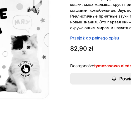
кошки, смех малыша, хруст при
машинки, колыбельная. Звук
Реалистичные приятные звуки 
новые знания. Это первая кни
окружающим миром и научиться
Przejdź do pełnego opisu
Cena
82,90 zł
Dostępność:
tymczasowo nied
Powi