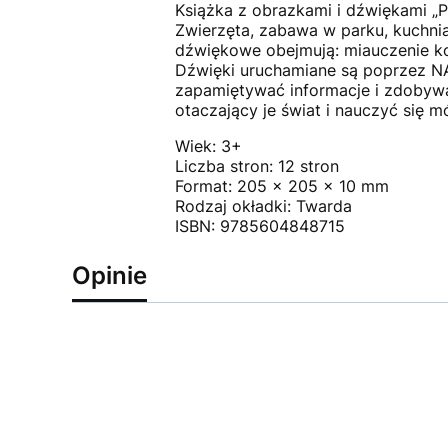
Książka z obrazkami i dźwiękami „P
Zwierzęta, zabawa w parku, kuchnia 
dźwiękowe obejmują: miauczenie kot
Dźwięki uruchamiane są poprzez 
zapamiętywać informacje i zdobyw
otaczający je świat i nauczyć się m
Wiek: 3+
Liczba stron: 12 stron
Format: 205 x 205 x 10 mm
Rodzaj okładki: Twarda
ISBN: 9785604848715
Opinie