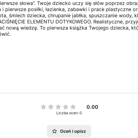
ierwsze słowa”. Twoje dziecko uczy się słów poprzez obraz
i pierwsze posiłki, łazienka, zabawki i prace plastyczne or
a, śmiech dziecka, chrupanie jabłka, spuszczanie wody, 
NACIŚNIĘCIE ELEMENTU DOTYKOWEGO. Realistyczne, przyje
ać nową wiedzę. To pierwsza książka Twojego dziecka, k
ówić.
0.00
Liczba ocen: 0
Oceń i opisz