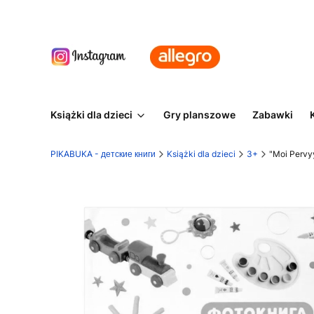
Książki dla dzieci
Gry planszowe
Zabawki
PIKABUKA - детские книги
Książki dla dzieci
3+
"Moi Pervyy