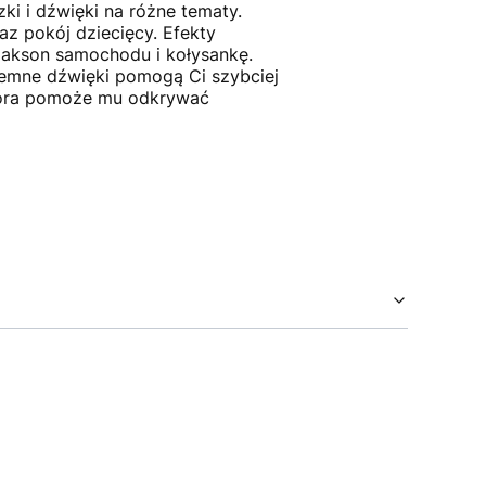
ki i dźwięki na różne tematy.
az pokój dziecięcy. Efekty
klakson samochodu i kołysankę.
mne dźwięki pomogą Ci szybciej
tóra pomoże mu odkrywać