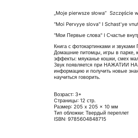
„Moje pierwsze słowa” Szczęście w
"Moi Pervyye slova" I Schast'ye vnu
"Мои Первые слова" I Счастье внут
Книга с фотокартинками и звуками 
Домашние питомцы, игры в парке, к
эффекты: мяуканье кошки, смех мал
Звук появляется при НАЖАТИИ НА
информацию и получить новые знан
научиться говорить.
Возраст: 3+
Cтраницы: 12 стр.
Размер: 205 x 205 x 10 мм
Тип обложки: Твердый переплет
ISBN: 9785604848715