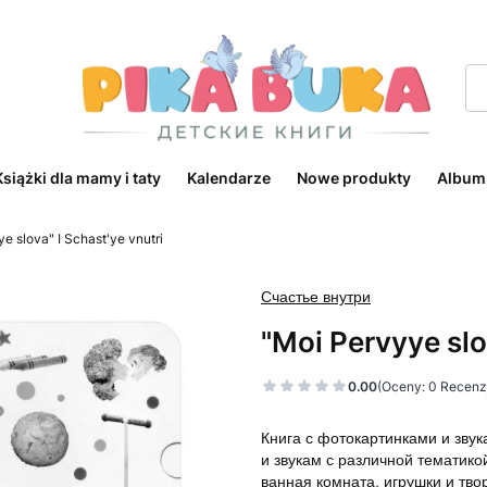
Książki dla mamy i taty
Kalendarze
Nowe produkty
Album
e slova" I Schast'ye vnutri
Счастье внутри
"Moi Pervyye slo
0.00
(Oceny: 0 Recenzj
Книга с фотокартинками и звук
и звукам с различной тематико
ванная комната, игрушки и тво