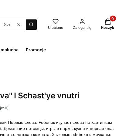
Produkty w kos
Wyczyść
Szukaj
Ulubione
Zaloguj się
Koszyk
 malucha
Promocje
va" I Schast'ye vnutri
e: 0)
ами Первые слова. Ребенок изучает слова по картинкам
й. Домашние питомцы, игры в парке, кухня и первая еда,
рчество, детская комната. Звуковые эффекты: мяуканье