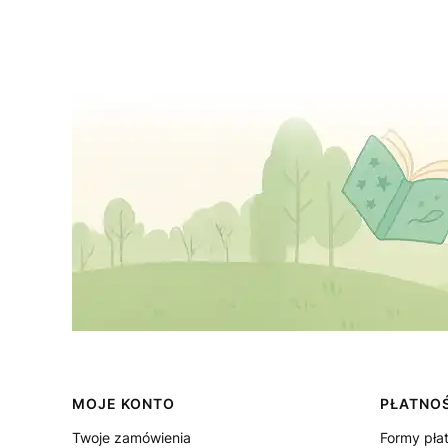
Linki w stopce
MOJE KONTO
PŁATNOŚ
Twoje zamówienia
Formy pła