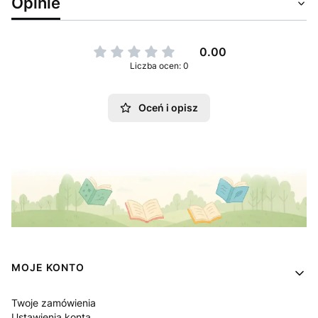
Opinie
0.00
Liczba ocen: 0
Oceń i opisz
Linki w stopce
MOJE KONTO
Twoje zamówienia
Ustawienia konta