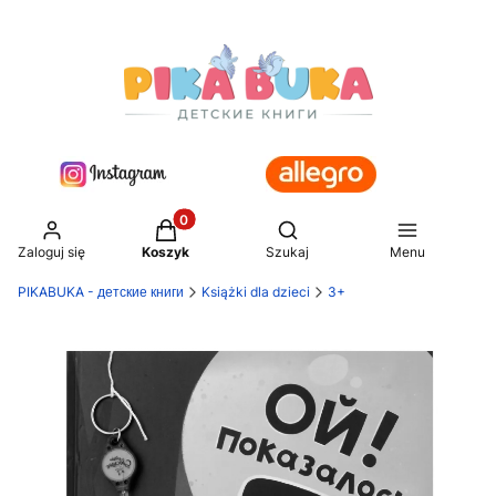
Produkty w koszyku: 0. Zobacz szczegół
Otwórz wyszukiwarkę
Zaloguj się
Koszyk
Szukaj
Menu
PIKABUKA - детские книги
Książki dla dzieci
3+