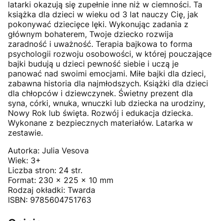
latarki okazują się zupełnie inne niż w ciemności. Ta
książka dla dzieci w wieku od 3 lat nauczy Cię, jak
pokonywać dziecięce lęki. Wykonując zadania z
głównym bohaterem, Twoje dziecko rozwija
zaradność i uważność. Terapia bajkowa to forma
psychologii rozwoju osobowości, w której pouczające
bajki budują u dzieci pewność siebie i uczą je
panować nad swoimi emocjami. Miłe bajki dla dzieci,
zabawna historia dla najmłodszych. Książki dla dzieci
dla chłopców i dziewczynek. Świetny prezent dla
syna, córki, wnuka, wnuczki lub dziecka na urodziny,
Nowy Rok lub święta. Rozwój i edukacja dziecka.
Wykonane z bezpiecznych materiałów. Latarka w
zestawie.
Autorka: Julia Vesova
Wiek: 3+
Liczba stron: 24 str.
Format: 230 x 225 x 10 mm
Rodzaj okładki: Twarda
ISBN: 9785604751763