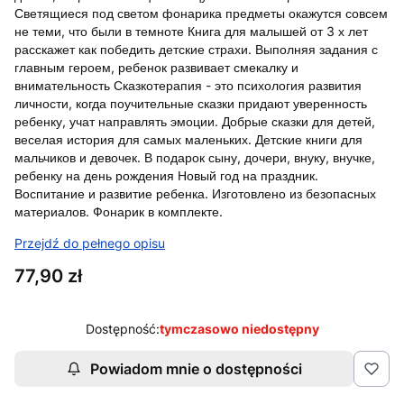
Светящиеся под светом фонарика предметы окажутся совсем
не теми, что были в темноте Книга для малышей от 3 х лет
расскажет как победить детские страхи. Выполняя задания с
главным героем, ребенок развивает смекалку и
внимательность Сказкотерапия - это психология развития
личности, когда поучительные сказки придают уверенность
ребенку, учат направлять эмоции. Добрые сказки для детей,
веселая история для самых маленьких. Детские книги для
мальчиков и девочек. В подарок сыну, дочери, внуку, внучке,
ребенку на день рождения Новый год на праздник.
Воспитание и развитие ребенка. Изготовлено из безопасных
материалов. Фонарик в комплекте.
Przejdź do pełnego opisu
Cena
77,90 zł
Dostępność:
tymczasowo niedostępny
Powiadom mnie o dostępności