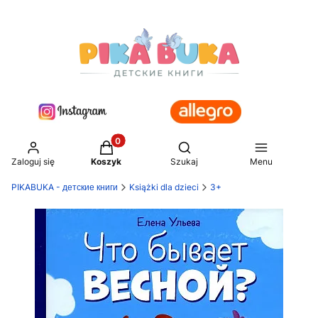
Produkty w koszyku: 0. Zobacz szczegół
Otwórz wyszukiwarkę
Zaloguj się
Koszyk
Szukaj
Menu
PIKABUKA - детские книги
Książki dla dzieci
3+