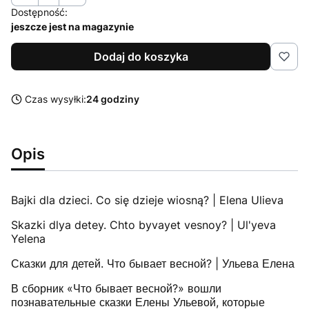
Dostępność:
jeszcze jest na magazynie
Dodaj do koszyka
Czas wysyłki:
24 godziny
Opis
Bajki dla dzieci. Co się dzieje wiosną? | Elena Ulieva
Skazki dlya detey. Chto byvayet vesnoy? | Ul'yeva
Yelena
Сказки для детей. Что бывает весной? | Ульева Елена
В сборник «Что бывает весной?» вошли
познавательные сказки Елены Ульевой, которые