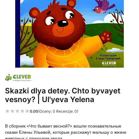
Skazki dlya detey. Chto byvayet
vesnoy? | Ul'yeva Yelena
0.00
(Oceny: 0 Recenzje: 0)
В сборник «Что бывает весной?» вошли познавательные
сказки Елены Ульевой, которые расскажут малышу о жизни
животных с приходом тепла.