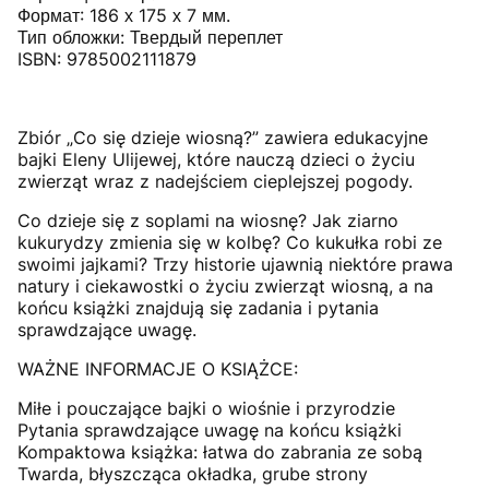
Формат: 186 х 175 х 7 мм.
Тип обложки: Твердый переплет
ISBN: 9785002111879
Zbiór „Co się dzieje wiosną?” zawiera edukacyjne
bajki Eleny Ulijewej, które nauczą dzieci o życiu
zwierząt wraz z nadejściem cieplejszej pogody.
Co dzieje się z soplami na wiosnę? Jak ziarno
kukurydzy zmienia się w kolbę? Co kukułka robi ze
swoimi jajkami? Trzy historie ujawnią niektóre prawa
natury i ciekawostki o życiu zwierząt wiosną, a na
końcu książki znajdują się zadania i pytania
sprawdzające uwagę.
WAŻNE INFORMACJE O KSIĄŻCE:
Miłe i pouczające bajki o wiośnie i przyrodzie
Pytania sprawdzające uwagę na końcu książki
Kompaktowa książka: łatwa do zabrania ze sobą
Twarda, błyszcząca okładka, grube strony