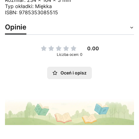
Rozmiar: 234 x 164 x 3 mm
Typ okładki: Miękka
ISBN: 9785353085515
Opinie
0.00
Liczba ocen: 0
Oceń i opisz