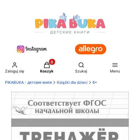
Produkty w koszyku: 0. Zobacz szczegół
Otwórz wyszukiwarkę
Zaloguj się
Koszyk
Szukaj
Menu
PIKABUKA - детские книги
Książki dla dzieci
6+