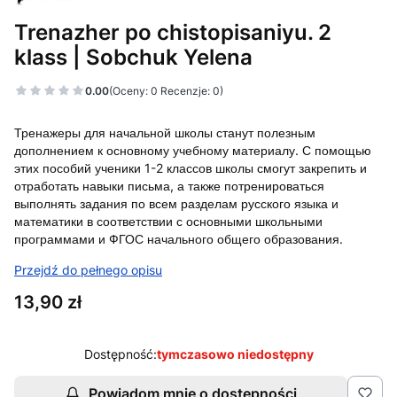
Trenazher po chistopisaniyu. 2
klass | Sobchuk Yelena
0.00
(Oceny: 0 Recenzje: 0)
Тренажеры для начальной школы станут полезным
дополнением к основному учебному материалу. С помощью
этих пособий ученики 1-2 классов школы смогут закрепить и
отработать навыки письма, а также потренироваться
выполнять задания по всем разделам русского языка и
математики в соответствии с основными школьными
программами и ФГОС начального общего образования.
Przejdź do pełnego opisu
Cena
13,90 zł
Dostępność:
tymczasowo niedostępny
Powiadom mnie o dostępności