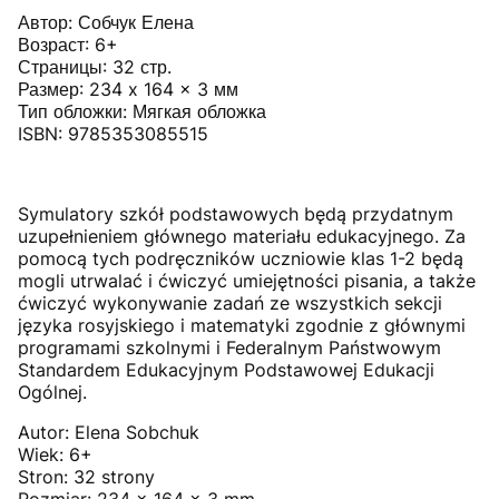
Автор: Собчук Елена
Возраст: 6+
Страницы: 32 стр.
Размер: 234 x 164 x 3 мм
Тип обложки: Мягкая обложка
ISBN: 9785353085515
Symulatory szkół podstawowych będą przydatnym
uzupełnieniem głównego materiału edukacyjnego. Za
pomocą tych podręczników uczniowie klas 1-2 będą
mogli utrwalać i ćwiczyć umiejętności pisania, a także
ćwiczyć wykonywanie zadań ze wszystkich sekcji
języka rosyjskiego i matematyki zgodnie z głównymi
programami szkolnymi i Federalnym Państwowym
Standardem Edukacyjnym Podstawowej Edukacji
Ogólnej.
Autor: Elena Sobchuk
Wiek: 6+
Stron: 32 strony