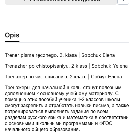
Opis
Trener pisma ręcznego. 2. klasa | Sobchuk Elena
Trenazher po chistopisaniyu. 2 klass | Sobchuk Yelena
Тренажер по чистописанию. 2 класс | Собчук Елена
Тренажеры для начальной школы станут полезным
дополнением к основному учебному материалу. С
помощью этих пособий ученики 1-2 классов школы
смогут закрепить и отработать навыки письма, а также
потренироваться выполнять задания по всем
разделам русского языка и математики в соответствии
с основными школьными программами и ФГОС
начального общего образования.